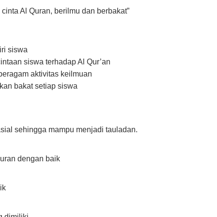
cinta Al Quran, berilmu dan berbakat”
ri siswa
ntaan siswa terhadap Al Qur’an
eragam aktivitas keilmuan
an bakat setiap siswa
asial sehingga mampu menjadi tauladan.
uran dengan baik
ik
dimiliki