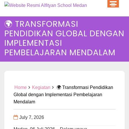
Skip
to
content
🌍 TRANSFORMASI
PENDIDIKAN GLOBAL DENGAN
IMPLEMENTASI
PEMBELAJARAN MENDALAM
Home
Kegiatan
🌍 Transformasi Pendidikan
Global dengan Implementasi Pembelajaran
Mendalam
July 7, 2026