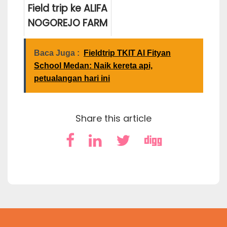
Field trip ke ALIFA
Cadika Medan
NOGOREJO FARM
Monday September 15, 2025
Tanjung Morawa
Monday December 2, 2024
Baca Juga :
Fieldtrip TKIT Al Fityan
Thursday October 16, 2025
School Medan: Naik kereta api,
petualangan hari ini
Share this article