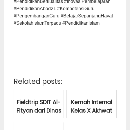
#PendidikanBerkualitas #InovasiPembelajaran
#PendidikanAbad21 #KompetensiGuru
#PengembanganGuru #BelajarSepanjangHayat
#SekolahIslamTerpadu #PendidikanIslam
Related posts:
Fieldtrip SDIT Al-
Kemah Internal
Fityan dari Dinas
Kelas X Akhwat
Pendidikan Kota
SMA Al Fityan
Medan di Taman
Medan 2025