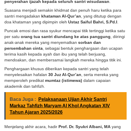
penyerahan ijazah kepada seluruh santri wisudawan
.
Suasana menjadi semakin khidmat dan penuh haru ketika para
santri mengadakan
khataman Al-Qur’an
, yang ditutup dengan
doa khataman yang dipimpin oleh
Ustaz Saiful Bahri, S.Pd.I
.
Puncak emosi dan rasa syukur mencapai titik tertinggi ketika satu
per satu
orang tua santri diundang ke atas panggung
, diiringi
anak-anak mereka yang menyematkan
sorban dan
persembahan cinta
, sebagai bentuk penghargaan dan ucapan
terima kasih kepada ayah dan ibu yang telah berjuang,
mendoakan, dan membersamai langkah mereka hingga titik ini.
Penghargaan khusus diberikan kepada santri yang telah
menyelesaikan hafalan
30 Juz Al-Qur’an
, serta mereka yang
memperoleh predikat
mumtaz (istimewa)
dalam capaian
akademik dan tahfizh.
Baca Juga :
Pelaksanaan Ujian Akhir Santri
Markaz Tahfizh Maryam Al Khol Angkatan XIV
Tahun Ajaran 2025/2026
Menjelang akhir acara, hadir
Prof. Dr. Syukri Albani, MA
yang