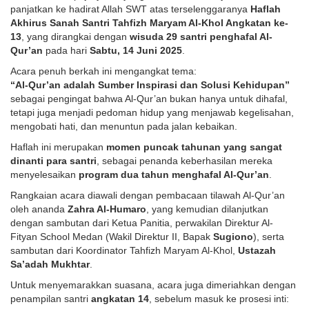
panjatkan ke hadirat Allah SWT atas terselenggaranya
Haflah
Akhirus Sanah Santri Tahfizh Maryam Al-Khol Angkatan ke-
13
, yang dirangkai dengan
wisuda 29 santri penghafal Al-
Qur’an
pada hari
Sabtu, 14 Juni 2025
.
Acara penuh berkah ini mengangkat tema:
“Al-Qur’an adalah Sumber Inspirasi dan Solusi Kehidupan”
sebagai pengingat bahwa Al-Qur’an bukan hanya untuk dihafal,
tetapi juga menjadi pedoman hidup yang menjawab kegelisahan,
mengobati hati, dan menuntun pada jalan kebaikan.
Haflah ini merupakan
momen puncak tahunan yang sangat
dinanti para santri
, sebagai penanda keberhasilan mereka
menyelesaikan
program dua tahun menghafal Al-Qur’an
.
Rangkaian acara diawali dengan pembacaan tilawah Al-Qur’an
oleh ananda
Zahra Al-Humaro
, yang kemudian dilanjutkan
dengan sambutan dari Ketua Panitia, perwakilan Direktur Al-
Fityan School Medan (Wakil Direktur II, Bapak
Sugiono
), serta
sambutan dari Koordinator Tahfizh Maryam Al-Khol,
Ustazah
Sa’adah Mukhtar
.
Untuk menyemarakkan suasana, acara juga dimeriahkan dengan
penampilan santri
angkatan 14
, sebelum masuk ke prosesi inti: