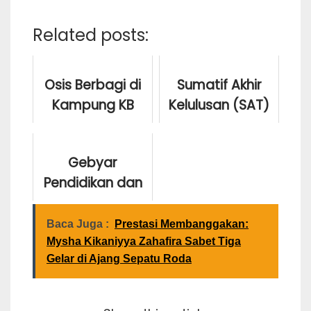
Related posts:
Osis Berbagi di
Sumatif Akhir
Kampung KB
Kelulusan (SAT)
Sunggal Berkah
Monday June 16, 2025
Gebyar
Tuesday December 9, 2025
Pendidikan dan
Kebudayaan
Kota Medan
Baca Juga :
Prestasi Membanggakan:
Mysha Kikaniyya Zahafira Sabet Tiga
Gelar di Ajang Sepatu Roda
Friday June 20, 2025