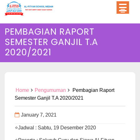
Skip
to
content
PEMBAGIAN RAPORT
SEMESTER GANJIL T.A
2020/2021
Home
Pengumuman
Pembagian Raport
Semester Ganjil T.A 2020/2021
January 7, 2021
⭐Jadwal : Sabtu, 19 Desember 2020