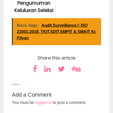
Pengumuman
Thursday January 7, 2021
Wednesday December 4,
2024
Kelulusan Seleksi
PPDB 2021-2022
Gel. I
Baca Juga :
Audit Surveillance I; ISO
21001:2018, TKIT,SDIT,SMPIT & SMAIT Al-
Fityan
Thursday March 25, 2021
Share this article
Add a Comment
You must be
logged in
to post a comment.