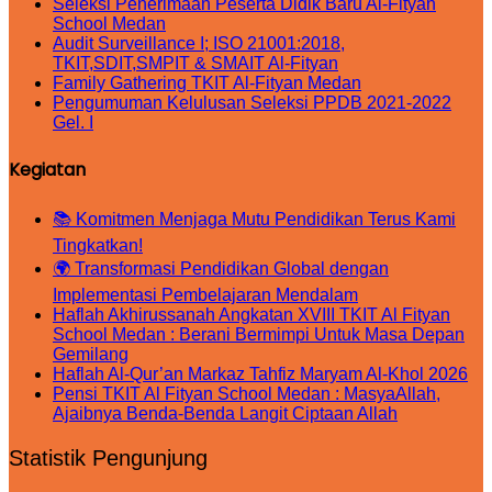
Seleksi Penerimaan Peserta Didik Baru Al-Fityan
School Medan
Audit Surveillance I; ISO 21001:2018,
TKIT,SDIT,SMPIT & SMAIT Al-Fityan
Family Gathering TKIT Al-Fityan Medan
Pengumuman Kelulusan Seleksi PPDB 2021-2022
Gel. I
Kegiatan
📚 Komitmen Menjaga Mutu Pendidikan Terus Kami
Tingkatkan!
🌍 Transformasi Pendidikan Global dengan
Implementasi Pembelajaran Mendalam
Haflah Akhirussanah Angkatan XVIII TKIT Al Fityan
School Medan : Berani Bermimpi Untuk Masa Depan
Gemilang
Haflah Al-Qur’an Markaz Tahfiz Maryam Al-Khol 2026
Pensi TKIT Al Fityan School Medan : MasyaAllah,
Ajaibnya Benda-Benda Langit Ciptaan Allah
Statistik Pengunjung