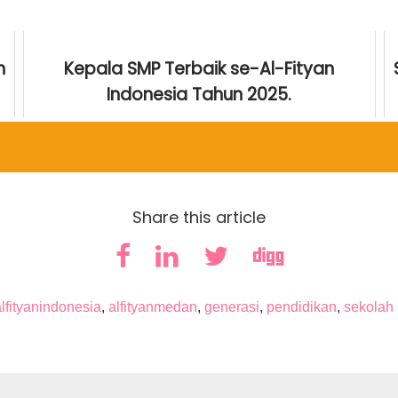
n
Kepala SMP Terbaik se-Al-Fityan
Indonesia Tahun 2025.
Friday January 9, 2026
Share this article
alfityanindonesia
,
alfityanmedan
,
generasi
,
pendidikan
,
sekolah 