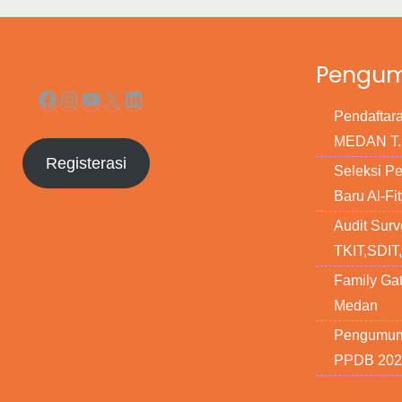
Pengu
Facebook
Instagram
YouTube
X
LinkedIn
Pendafta
MEDAN T.P
Registerasi
Seleksi P
Baru Al-F
Audit Surv
TKIT,SDIT
Family Gat
Medan
Pengumuma
PPDB 2021