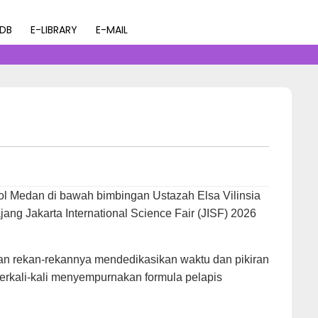
AN MEDAN MERAIH EMAS DI
PDB
E-LIBRARY
E-MAIL
l Medan di bawah bimbingan Ustazah Elsa Vilinsia
ng Jakarta International Science Fair (JISF) 2026
a dan rekan-rekannya mendedikasikan waktu dan pikiran
 berkali-kali menyempurnakan formula pelapis