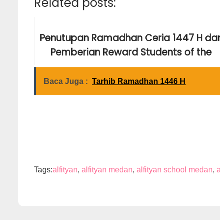
Related posts:
Penutupan Ramadhan Ceria 1447 H da
Pemberian Reward Students of the
Month Februari
Baca Juga :
Tarhib Ramadhan 1446 H
Tuesday March 17, 2026
Tags:
alfityan
,
alfityan medan
,
alfityan school medan
,