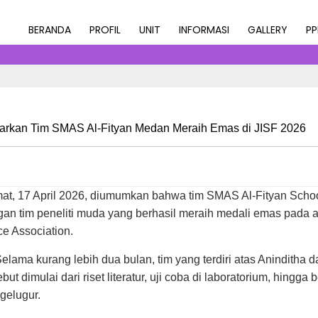
NGANTARKAN TIM SMAS AL-FITY
BERANDA
PROFIL
UNIT
INFORMASI
GALLERY
P
arkan Tim SMAS Al-Fityan Medan Meraih Emas di JISF 2026
at, 17 April 2026, diumumkan bahwa tim SMAS Al-Fityan Schoo
tim peneliti muda yang berhasil meraih medali emas pada aja
ce Association.
Selama kurang lebih dua bulan, tim yang terdiri atas Anindith
 dimulai dari riset literatur, uji coba di laboratorium, hingga
gelugur.