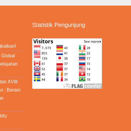
Statistik Pengunjung
u
gkatkan!
 Global
elajaran
an XVIII
n : Berani
an
hfiz