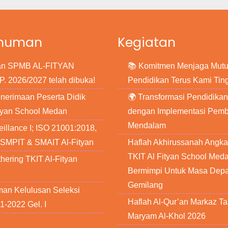
muman
Kegiatan
ran SPMB AL-FITYAN
📚 Komitmen Menjaga Mut
. 2026/2027 telah dibuka!
Pendidikan Terus Kami Tin
enerimaan Peserta Didik
🌍 Transformasi Pendidikan
ityan School Medan
dengan Implementasi Pemb
Mendalam
eillance I; ISO 21001:2018,
,SMPIT & SMAIT Al-Fityan
Haflah Akhirussanah Angkat
TKIT Al Fityan School Meda
hering TKIT Al-Fityan
Bermimpi Untuk Masa Dep
Gemilang
n Kelulusan Seleksi
Haflah Al-Qur’an Markaz Ta
-2022 Gel. I
Maryam Al-Khol 2026