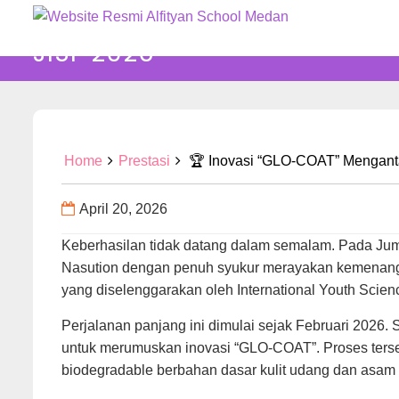
Skip
🏆 INOVASI “GLO-COAT” ME
to
JISF 2026
content
Home
Prestasi
🏆 Inovasi “GLO-COAT” Mengant
April 20, 2026
Keberhasilan tidak datang dalam semalam. Pada Jum
Nasution dengan penuh syukur merayakan kemenangan 
yang diselenggarakan oleh International Youth Scien
Perjalanan panjang ini dimulai sejak Februari 2026. 
untuk merumuskan inovasi “GLO-COAT”. Proses tersebut
biodegradable berbahan dasar kulit udang dan asam 