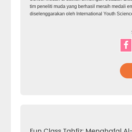
tim peneliti muda yang berhasil meraih medali e
diselenggarakan oleh International Youth Scienc
Fun Class Tahfiz: Menghafal 