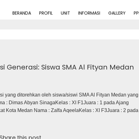
BERANDA
PROFIL
UNIT
INFORMASI
GALLERY
P
si Generasi: Siswa SMA Al Fityan Medan
asi yang ditorehkan oleh siswa/siswi SMA Al Fityan Medan yang
ama : Dimas Abyan SinagaKelas : XI F1Juara : 1 pada Ajang
at Kota Medan Nama : Zalfa AqeelaKelas : XI F3Juara : 2 pada
Share this post