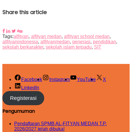
Share this article
Tags:
alfityan
,
alfityan medan
,
alfityan school medan
,
alfityanindonesia
,
alfityanmedan
,
generasi
,
pendidikan
,
sekolah berkarakter
,
sekolah islam terpadu
,
SIT
Facebook
Instagram
YouTube
X
LinkedIn
Registerasi
Pengumuman
Pendaftaran SPMB AL-FITYAN MEDAN T.P.
2026/2027 telah dibuka!