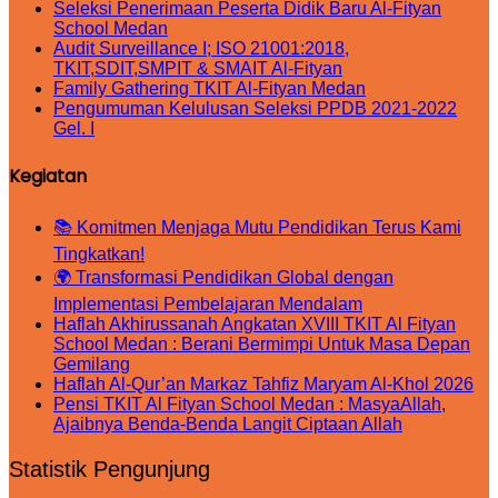
Seleksi Penerimaan Peserta Didik Baru Al-Fityan
School Medan
Audit Surveillance I; ISO 21001:2018,
TKIT,SDIT,SMPIT & SMAIT Al-Fityan
Family Gathering TKIT Al-Fityan Medan
Pengumuman Kelulusan Seleksi PPDB 2021-2022
Gel. I
Kegiatan
📚 Komitmen Menjaga Mutu Pendidikan Terus Kami
Tingkatkan!
🌍 Transformasi Pendidikan Global dengan
Implementasi Pembelajaran Mendalam
Haflah Akhirussanah Angkatan XVIII TKIT Al Fityan
School Medan : Berani Bermimpi Untuk Masa Depan
Gemilang
Haflah Al-Qur’an Markaz Tahfiz Maryam Al-Khol 2026
Pensi TKIT Al Fityan School Medan : MasyaAllah,
Ajaibnya Benda-Benda Langit Ciptaan Allah
Statistik Pengunjung