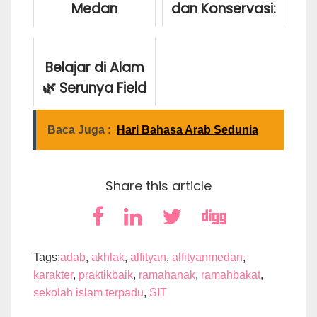
Medan
dan Konservasi:
Laksanakan
Menumbuhkan
Audit Internal ISO
Kesadaran
Belajar di Alam
21001:2018
Lingkungan
🌿 Serunya Field
sebagai Upaya
melalui
Trip ke Hutan
Penguatan Mutu
Kunjungan ke
Mangrove!
Pendidika...
SOCFINDO
Baca Juga :
Hari Bahasa Arab Sedunia
Cons...
Monday May 4, 2026
Monday July 27, 2026
Share this article
Thursday October 9, 2025
Tags:
adab
,
akhlak
,
alfityan
,
alfityanmedan
,
karakter
,
praktikbaik
,
ramahanak
,
ramahbakat
,
sekolah islam terpadu
,
SIT