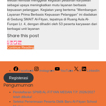
Medan kembali menggelar kegiatan pelatihan karyawan
sebagai upaya meningkatkan mutu layanan berbasis
kepuasan pelanggan. Kegiatan yang bertema “Membangun
Layanan Prima Berbasis Kepuasan Pelanggan” ini diadakan
di Gedung SMAIT Al-Fityan, tepatnya di Ruang Aula Al-
Furqan Lt. 4, dengan dihadiri oleh 53 peserta karyawan dari
berbagai unit layanan
Share this post
Continue Reading
Facebook
Instagram
YouTube
X
LinkedIn
Registerasi
Pengumuman
Pendaftaran SPMB AL-FITYAN MEDAN T.P. 2026/2027
telah dibuka!
Seleksi Penerimaan Peserta Didik Baru Al-Fityan School