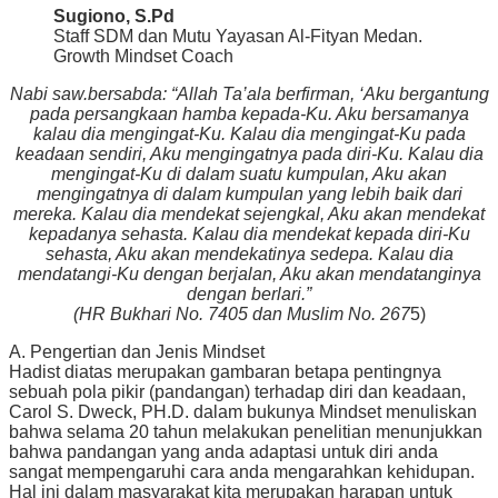
Sugiono, S.Pd
Staff SDM dan Mutu Yayasan Al-Fityan Medan.
Growth Mindset Coach
Nabi saw.bersabda: “Allah Ta’ala berfirman, ‘Aku bergantung
pada persangkaan hamba kepada-Ku. Aku bersamanya
kalau dia mengingat-Ku. Kalau dia mengingat-Ku pada
keadaan sendiri, Aku mengingatnya pada diri-Ku. Kalau dia
mengingat-Ku di dalam suatu kumpulan, Aku akan
mengingatnya di dalam kumpulan yang lebih baik dari
mereka. Kalau dia mendekat sejengkal, Aku akan mendekat
kepadanya sehasta. Kalau dia mendekat kepada diri-Ku
sehasta, Aku akan mendekatinya sedepa. Kalau dia
mendatangi-Ku dengan berjalan, Aku akan mendatanginya
dengan berlari.”
(HR Bukhari No. 7405 dan Muslim No. 267
5)
A. Pengertian dan Jenis Mindset
Hadist diatas merupakan gambaran betapa pentingnya
sebuah pola pikir (pandangan) terhadap diri dan keadaan,
Carol S. Dweck, PH.D. dalam bukunya Mindset menuliskan
bahwa selama 20 tahun melakukan penelitian menunjukkan
bahwa pandangan yang anda adaptasi untuk diri anda
sangat mempengaruhi cara anda mengarahkan kehidupan.
Hal ini dalam masyarakat kita merupakan harapan untuk