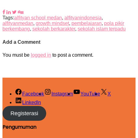
Tags:
alfityan school medan
,
alfityanindonesia
,
alfityanmedan
,
growth mindset
,
pembelajaran
,
pola pikir
berkembang
,
sekolah berkarakter
,
sekolah islam terpadu
Add a Comment
You must be
logged in
to post a comment.
Facebook
Instagram
YouTube
X
LinkedIn
Registerasi
Pengumuman