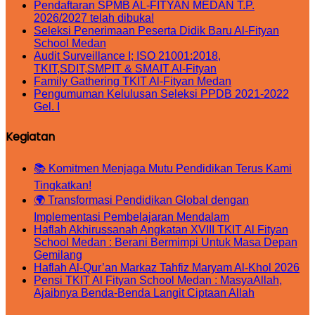
Pendaftaran SPMB AL-FITYAN MEDAN T.P.
2026/2027 telah dibuka!
Seleksi Penerimaan Peserta Didik Baru Al-Fityan
School Medan
Audit Surveillance I; ISO 21001:2018,
TKIT,SDIT,SMPIT & SMAIT Al-Fityan
Family Gathering TKIT Al-Fityan Medan
Pengumuman Kelulusan Seleksi PPDB 2021-2022
Gel. I
Kegiatan
📚 Komitmen Menjaga Mutu Pendidikan Terus Kami
Tingkatkan!
🌍 Transformasi Pendidikan Global dengan
Implementasi Pembelajaran Mendalam
Haflah Akhirussanah Angkatan XVIII TKIT Al Fityan
School Medan : Berani Bermimpi Untuk Masa Depan
Gemilang
Haflah Al-Qur’an Markaz Tahfiz Maryam Al-Khol 2026
Pensi TKIT Al Fityan School Medan : MasyaAllah,
Ajaibnya Benda-Benda Langit Ciptaan Allah