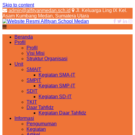
Skip to content
admin@alfityanmedan.sch.id
Jl. Keluarga Ling IX Kel.
Asam Kumbang Medan, Sumatera Utara
Beranda
Profil
Profil
Visi Misi
Struktur Organisasi
Unit
SMAIT
Kegiatan SMA-IT
SMPIT
Kegiatan SMP-IT
SDIT
Kegiatan SD-IT
TKIT
Daar Tahfidz
Kegiatan Daar Tahfidz
Informasi
Pengumuman
Kegiatan
Artikel