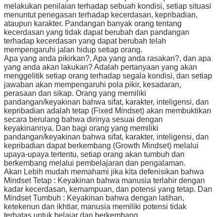
melakukan penilaian terhadap sebuah kondisi, setiap situasi
menuntut penegasan terhadap kecerdasan, kepribadian,
ataupun karakter. Pandangan banyak orang tentang
kecerdasan yang tidak dapat berubah dan pandangan
terhadap kecerdasan yang dapat berubah telah
mempengaruhi jalan hidup setiap orang.
Apa yang anda pikirkan?, Apa yang anda rasakan?, dan apa
yang anda akan lakukan? Adalah pertanyaan yang akan
menggelitik setiap orang terhadap segala kondisi, dan setiap
jawaban akan mempengaruhi pola pikir, kesadaran,
perasaan dan sikap. Orang yang memiliki
pandangan/keyakinan bahwa sifat, karakter, inteligensi, dan
kepribadian adalah tetap (Fixed Mindset) akan membuktikan
secara berulang bahwa dirinya sesuai dengan
keyakinannya. Dan bagi orang yang memiliki
pandangan/keyakinan bahwa sifat, karakter, inteligensi, dan
kepribadian dapat berkembang (Growth Mindset) melalui
upaya-upaya tertentu, setiap orang akan tumbuh dan
berkembang melalui pembelajaran dan pengalaman.
Akan Lebih mudah memahami jika kita defenisikan bahwa
Mindset Tetap : Keyakinan bahwa manusia terlahir dengan
kadar kecerdasan, kemampuan, dan potensi yang tetap. Dan
Mindset Tumbuh : Keyakinan bahwa dengan latihan,
ketekenun dan ikhtiar, manusia memiliki potensi tidak
terbatas untuk belajar dan berkembang.